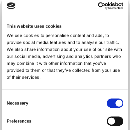
Für die Orientierung anmelden
This website uses cookies
Contact Details
We use cookies to personalise content and ads, to
(erforderlich)
Name
provide social media features and to analyse our traffic.
Vorname
We also share information about your use of our site with
our social media, advertising and analytics partners who
may combine it with other information that you’ve
provided to them or that they’ve collected from your use
Nachname
of their services.
Consent
Necessary
Selection
(erforderlich)
Email
E-Mail eingeben
Preferences