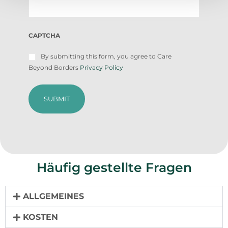
CAPTCHA
Agree
By submitting this form, you agree to Care
to
Beyond Borders
Privacy Policy
terms
and
privacy
(erforderlich)
Häufig gestellte Fragen
ALLGEMEINES
KOSTEN