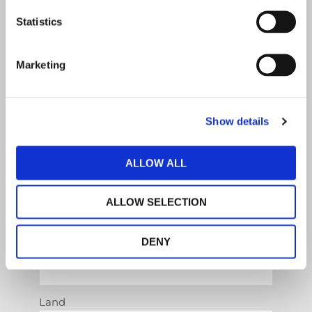
Statistics
E-Mail bestätigen
Marketing
(erforderlich)
Phone
Show details
ALLOW ALL
(erforderlich)
Educational Attainment
ALLOW SELECTION
Address
Bundesstaat / Provinz / Region
DENY
Land